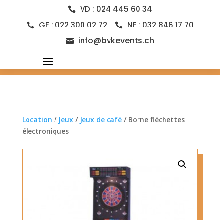
VD : 024 445 60 34

GE : 022 300 02 72
NE : 032 846 17 70


info@bvkevents.ch

Location
/
Jeux
/
Jeux de café
/ Borne fléchettes
électroniques