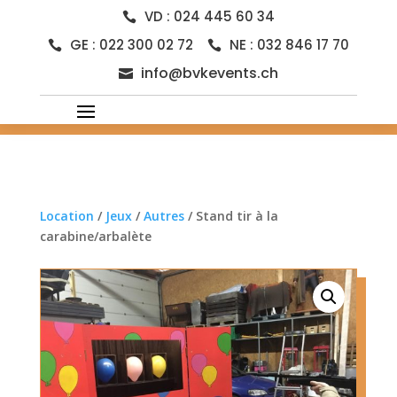
VD : 024 445 60 34

GE : 022 300 02 72
NE : 032 846 17 70


info@bvkevents.ch

Location
/
Jeux
/
Autres
/ Stand tir à la
carabine/arbalète