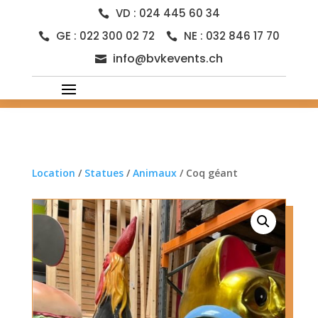
VD : 024 445 60 34

GE : 022 300 02 72
NE : 032 846 17 70


info@bvkevents.ch

Location
/
Statues
/
Animaux
/ Coq géant