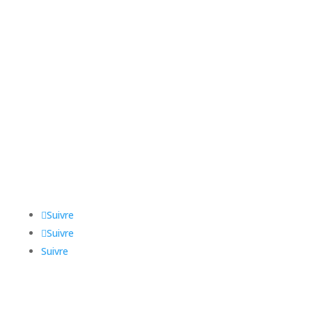
Rue des Uttins 34b
1400 Yverdon-les-Bains
Logistique Yverdon
Z.i des Uttins 34
1400 Yverdon-les-Bains
Logistique Neuchâtel
Clos Roset 4
2015 Areuse
Suivre
Suivre
Suivre
Contact