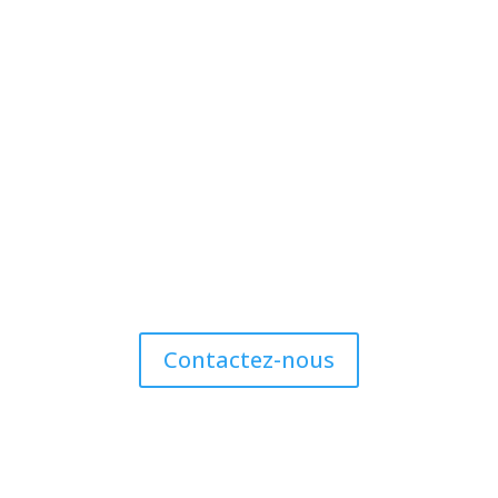
Produits uniques et superfun

Le 100% appartient à BvK
Tout ce qui est mis en location nous appartient,
aucune sous-location
Contactez-nous