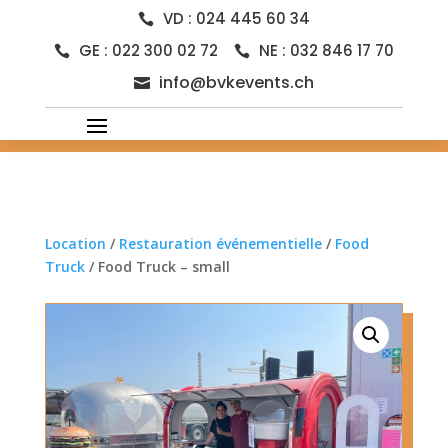
VD : 024 445 60 34

GE : 022 300 02 72
NE : 032 846 17 70


info@bvkevents.ch

Location
/
Restauration événementielle
/
Food
Truck
/ Food Truck – small