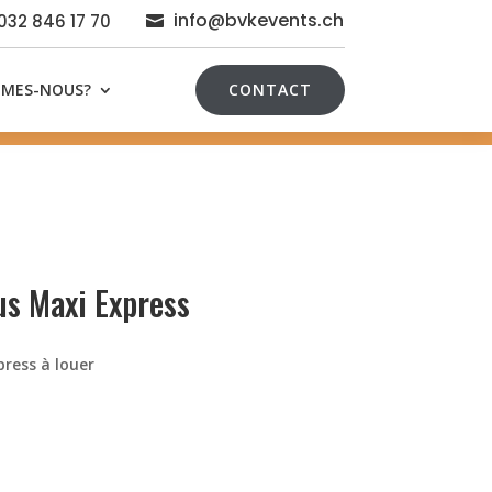
info@bvkevents.ch
 032 846 17 70

MMES-NOUS?
CONTACT
eus Maxi Express
press à louer