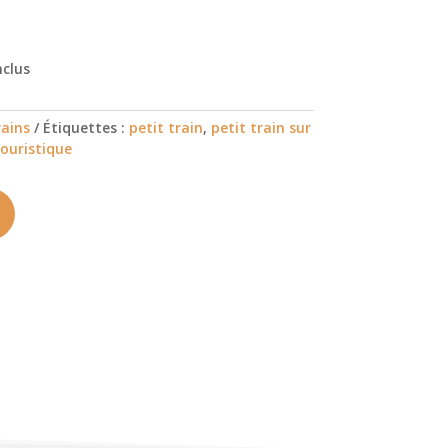
nclus
rains
Étiquettes :
petit train
,
petit train sur
touristique