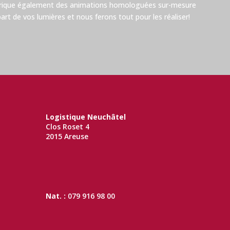
brique également des animations homologuées sur-mesure
rt de vos lumières et nous ferons tout pour les réaliser!
Logistique Neuchâtel
Clos Roset 4
2015 Areuse
Nat. :
079 916 98 00