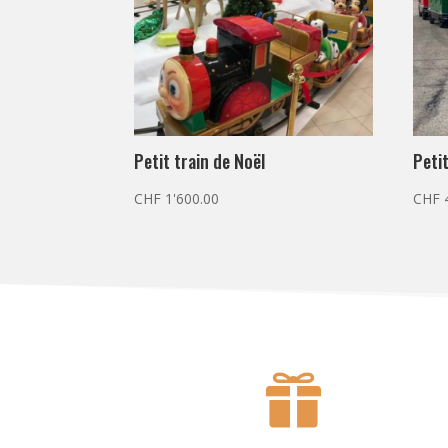
Petit train de Noël
Peti
CHF
1'600.00
CHF
4
