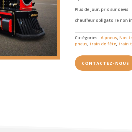
Plus de jour, prix sur devis
chauffeur obligatoire non i
Catégories :
A pneus
,
Nos t
pneus
,
train de fête
,
train 
CONTACTEZ-NOUS