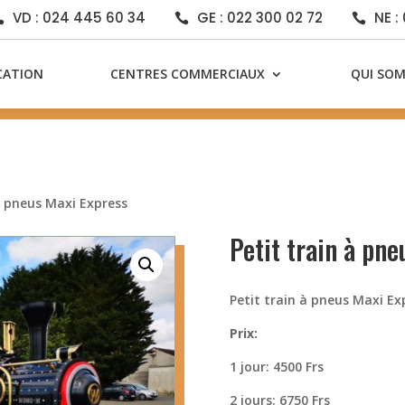
VD : 024 445 60 34
GE : 022 300 02 72
NE :



CATION
CENTRES COMMERCIAUX
QUI SO
 à pneus Maxi Express
Petit train à pn
Petit train à pneus Maxi Ex
Prix:
1 jour: 4500 Frs
2 jours: 6750 Frs