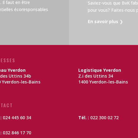
 Il faut en être
Saviez-vous que BvK fa
tielles écoresponsables
pour vous? Faites-nous pa
En savoir plus
❯
ESSES
eau Yverdon
Logistique Yverdon
des Uttins 34b
Z.i des Uttins 34
 Yverdon-les-Bains
1400 Yverdon-les-Bains
NTACT
 :
024 445 60 34
Tél. :
022 300 02 72
:
032 846 17 70