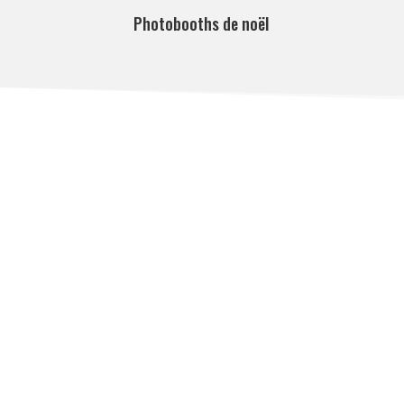
Photobooths de noël

LIVRAISON SUR DEMANDE
partout en Suisse romande