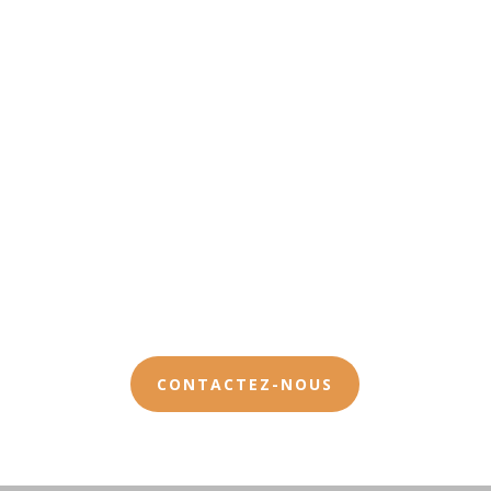
Produits uniques et superfun

LE 100% APPARTIENT À BVK
Tout ce qui est mis en location nous appartient,
aucune sous-location
CONTACTEZ-NOUS