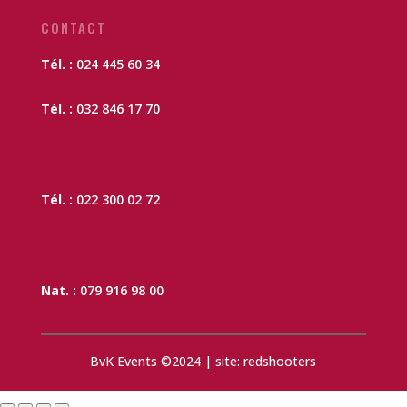
CONTACT
Tél. :
024 445 60 34
Tél. :
032 846 17 70
Tél. :
022 300 02 72
Nat. :
079 916 98 00
BvK Events ©2024 | site: redshooters