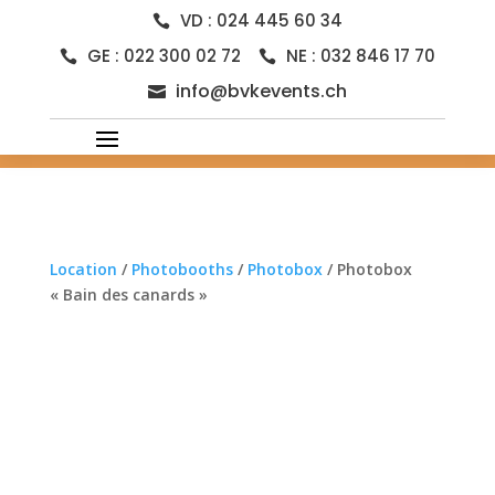
VD : 024 445 60 34

GE : 022 300 02 72
NE : 032 846 17 70


info@bvkevents.ch

Location
/
Photobooths
/
Photobox
/ Photobox
« Bain des canards »