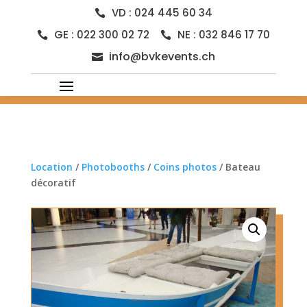
VD : 024 445 60 34

GE : 022 300 02 72
NE : 032 846 17 70


info@bvkevents.ch

Location
/
Photobooths
/
Coins photos
/ Bateau
décoratif