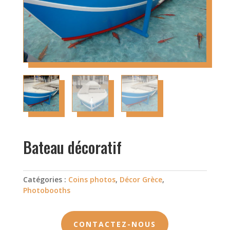
Bateau décoratif
Catégories :
Coins photos
,
Décor Grèce
,
Photobooths
CONTACTEZ-NOUS