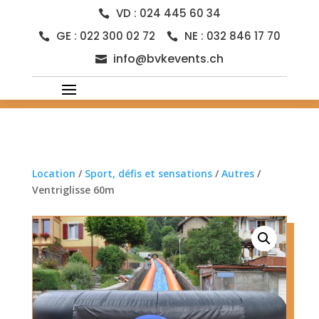
VD : 024 445 60 34

GE : 022 300 02 72
NE : 032 846 17 70


info@bvkevents.ch

Location
/
Sport, défis et sensations
/
Autres
/
Ventriglisse 60m