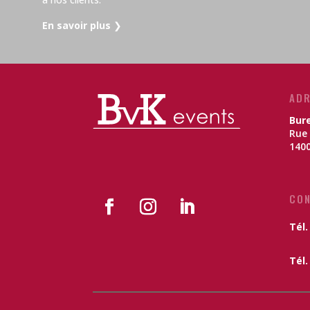
En savoir plus
❯
ADR
Bur
Rue 
1400
CO
Tél.
Tél. 