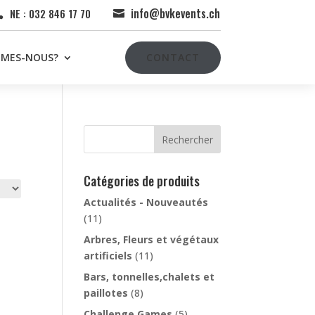
info@bvkevents.ch
NE : 032 846 17 70


MMES-NOUS?
CONTACT
Rechercher
Catégories de produits
Actualités - Nouveautés
(11)
Arbres, Fleurs et végétaux
artificiels
(11)
Bars, tonnelles,chalets et
paillotes
(8)
Challenge Games
(5)