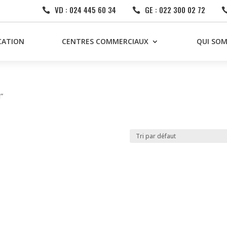
VD : 024 445 60 34
GE : 022 300 02 72


CATION
CENTRES COMMERCIAUX
QUI SO
u”