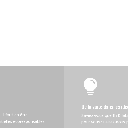

De la suite dans les idé
 Il faut en être
Saviez-vous que BvK fa
tielles écoresponsables
pour vous? Faites-nous pa