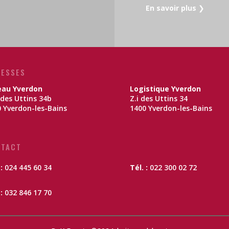
En savoir plus
❯
ESSES
eau Yverdon
Logistique Yverdon
des Uttins 34b
Z.i des Uttins 34
 Yverdon-les-Bains
1400 Yverdon-les-Bains
NTACT
 :
024 445 60 34
Tél. :
022 300 02 72
:
032 846 17 70