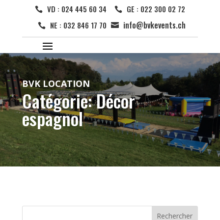
VD : 024 445 60 34
GE : 022 300 02 72


info@bvkevents.ch
NE : 032 846 17 70


BVK LOCATION
Catégorie: Décor
espagnol
Rechercher