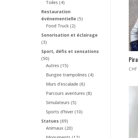
Toiles
(4)
Restauration
événementielle
(5)
Food Truck
(2)
Sonorisation et éclairage
(3)
Sport, défis et sensations
(50)
Pira
Autres
(15)
CHF
Bungee trampolines
(4)
Murs d’escalade
(6)
Parcours aventures
(8)
Simulateurs
(5)
Sports d'hiver
(10)
Statues
(69)
Animaux
(20)
Monuments
(12)