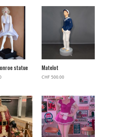
onroe statue
Matelot
0
CHF
500.00