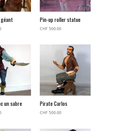
 géant
Pin-up roller statue
0
CHF
500.00
ec un sabre
Pirate Carlos
0
CHF
500.00