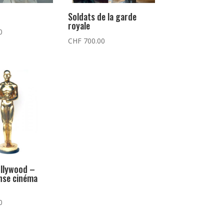
Soldats de la garde
royale
0
CHF
700.00
ollywood –
se cinéma
0