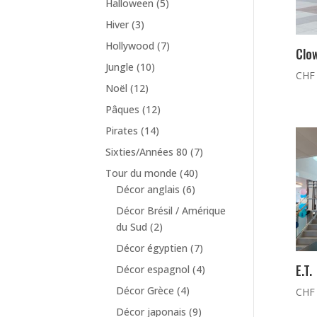
Halloween
(5)
Hiver
(3)
Hollywood
(7)
Clow
Jungle
(10)
CHF
Noël
(12)
Pâques
(12)
Pirates
(14)
Sixties/Années 80
(7)
Tour du monde
(40)
Décor anglais
(6)
Décor Brésil / Amérique
du Sud
(2)
Décor égyptien
(7)
E.T.
Décor espagnol
(4)
Décor Grèce
(4)
CHF
Décor japonais
(9)