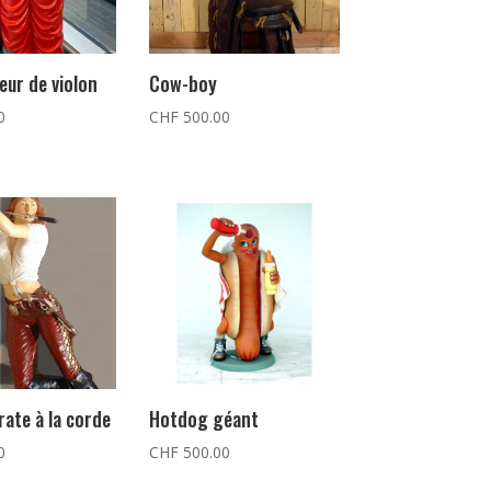
eur de violon
Cow-boy
0
CHF
500.00
ate à la corde
Hotdog géant
0
CHF
500.00