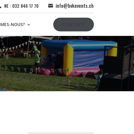
info@bvkevents.ch
NE : 032 846 17 70


MMES-NOUS?
CONTACT