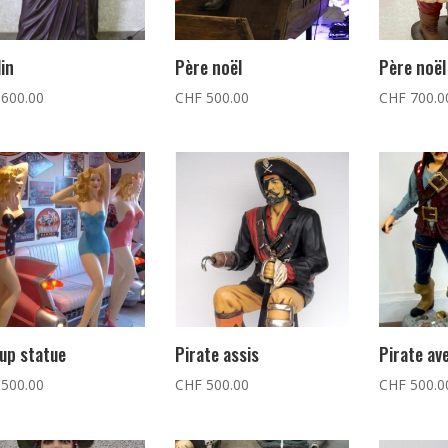
in
Père noël
Père noël
600.00
CHF
500.00
CHF
700.0
up statue
Pirate assis
Pirate av
500.00
CHF
500.00
CHF
500.0