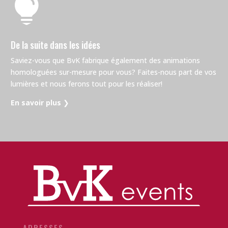

De la suite dans les idées
Saviez-vous que BvK fabrique également des animations
homologuées sur-mesure pour vous? Faites-nous part de vos
lumières et nous ferons tout pour les réaliser!
En savoir plus
❯
ADRESSES