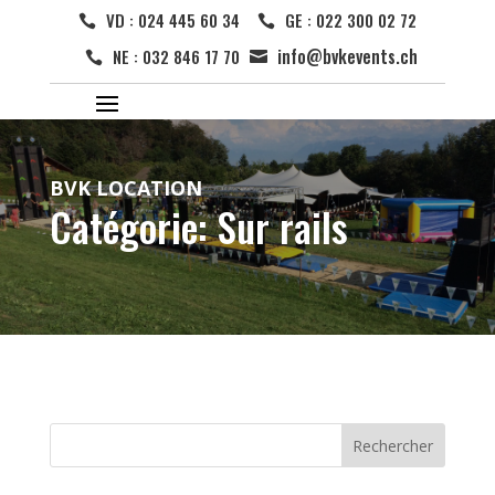
VD : 024 445 60 34
GE : 022 300 02 72


info@bvkevents.ch
NE : 032 846 17 70


BVK LOCATION
Catégorie: Sur rails
Rechercher