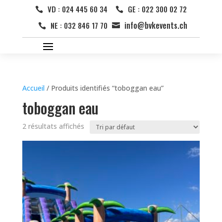
VD : 024 445 60 34
GE : 022 300 02 72


info@bvkevents.ch
NE : 032 846 17 70


Accueil
/ Produits identifiés “toboggan eau”
toboggan eau
2 résultats affichés