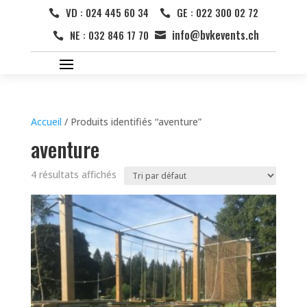
VD : 024 445 60 34
GE : 022 300 02 72


info@bvkevents.ch
NE : 032 846 17 70


Accueil
/ Produits identifiés “aventure”
aventure
4 résultats affichés