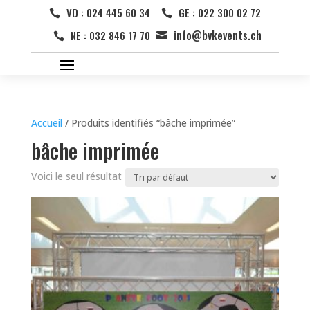
VD : 024 445 60 34
GE : 022 300 02 72


info@bvkevents.ch
NE : 032 846 17 70


Accueil
/ Produits identifiés “bâche imprimée”
bâche imprimée
Voici le seul résultat