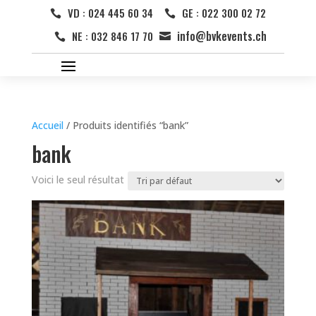
VD : 024 445 60 34
GE : 022 300 02 72


info@bvkevents.ch
NE : 032 846 17 70


Accueil
/ Produits identifiés “bank”
bank
Voici le seul résultat