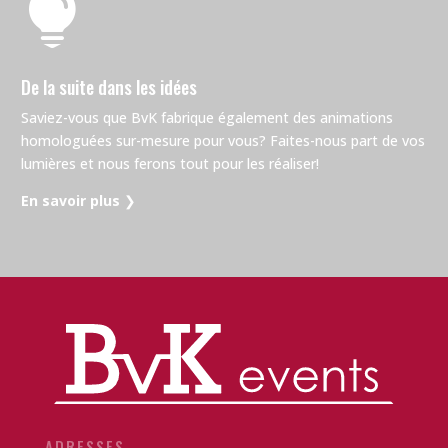

De la suite dans les idées
Saviez-vous que BvK fabrique également des animations
homologuées sur-mesure pour vous? Faites-nous part de vos
lumières et nous ferons tout pour les réaliser!
En savoir plus
❯
ADRESSES