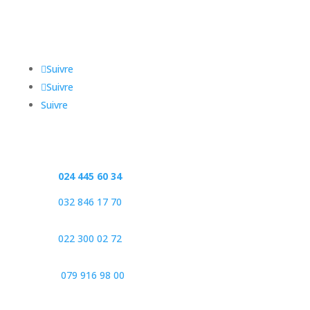
2015 Areuse
Suivre
Suivre
Suivre
Contact
Tél. :
024 445 60 34
Tél. :
032 846 17 70
Tél. :
022 300 02 72
Nat. :
079 916 98 00