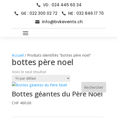
VD : 024 445 60 34

GE : 022 300 02 72
NE : 032 846 17 70


info@bvkevents.ch

Accueil
/ Produits identifiés “bottes père noel”
bottes père noel
Voici le seul résultat
Rechercher
Bottes géantes du Père Noël
CHF
400.00