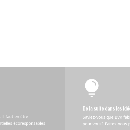

De la suite dans les idé
 Il faut en être
Saviez-vous que BvK fa
tielles écoresponsables
pour vous? Faites-nous pa