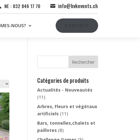
info@bvkevents.ch
NE : 032 846 17 70


MMES-NOUS?
CONTACT
Rechercher
Catégories de produits
Actualités - Nouveautés
(11)
Arbres, Fleurs et végétaux
artificiels
(11)
Bars, tonnelles,chalets et
paillotes
(8)
Challenge Games
(5)