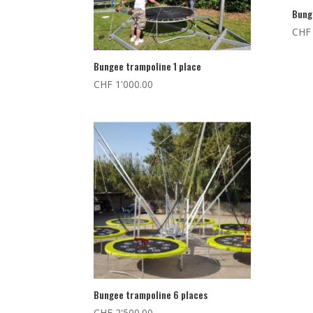
Bung
CHF
Bungee trampoline 1 place
CHF
1'000.00
Bungee trampoline 6 places
CHF
2'500.00