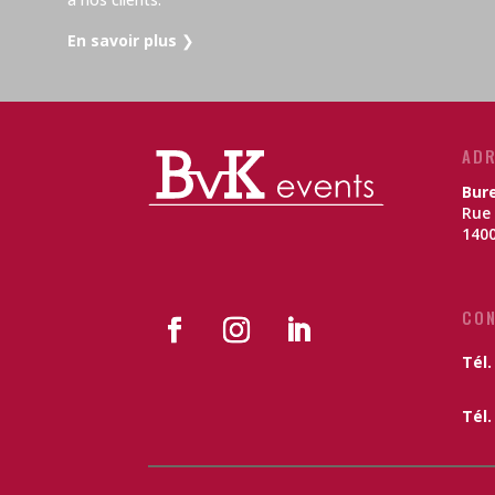
En savoir plus
❯
ADR
Bur
Rue 
1400
CO
Tél.
Tél. 