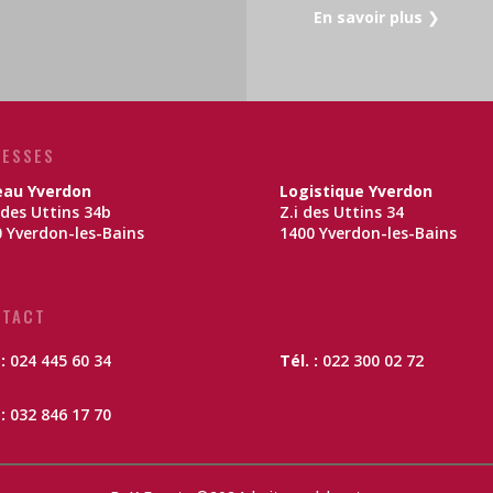
En savoir plus
❯
ESSES
eau Yverdon
Logistique Yverdon
des Uttins 34b
Z.i des Uttins 34
 Yverdon-les-Bains
1400 Yverdon-les-Bains
NTACT
 :
024 445 60 34
Tél. :
022 300 02 72
:
032 846 17 70