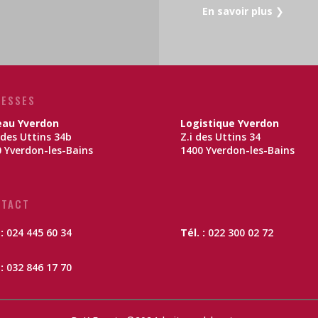
En savoir plus
❯
ESSES
eau Yverdon
Logistique Yverdon
des Uttins 34b
Z.i des Uttins 34
 Yverdon-les-Bains
1400 Yverdon-les-Bains
NTACT
 :
024 445 60 34
Tél. :
022 300 02 72
:
032 846 17 70