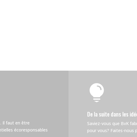

De la suite dans les idé
 Il faut en être
Saviez-vous que BvK fa
tielles écoresponsables
pour vous? Faites-nous pa