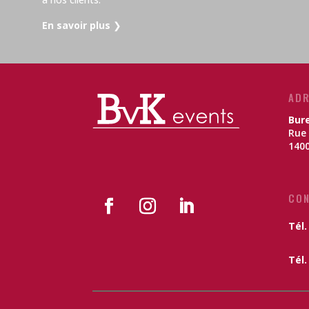
En savoir plus
❯
ADR
Bur
Rue 
1400
CO
Tél.
Tél. 