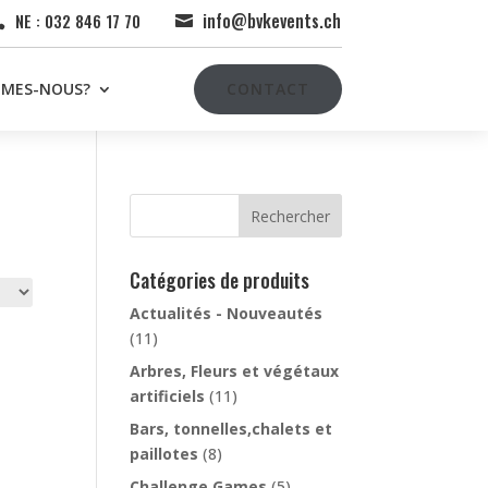
info@bvkevents.ch
NE : 032 846 17 70


MMES-NOUS?
CONTACT
Rechercher
Catégories de produits
Actualités - Nouveautés
(11)
Arbres, Fleurs et végétaux
artificiels
(11)
Bars, tonnelles,chalets et
paillotes
(8)
Challenge Games
(5)