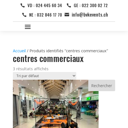
VD : 024 445 60 34
GE : 022 300 02 72


info@bvkevents.ch
NE : 032 846 17 70


Accueil
/ Produits identifiés “centres commerciaux”
centres commerciaux
3 résultats affichés
Rechercher