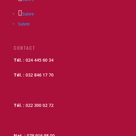
Suivre
Suivre
CONTACT
Tél. :
024 445 60 34
Tél. :
032 846 17 70
Tél. :
022 300 02 72
Nat. :
079 916 98 00