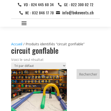
VD : 024 445 60 34
GE : 022 300 02 72


info@bvkevents.ch
NE : 032 846 17 70


Accueil
/ Produits identifiés “circuit gonflable”
circuit gonflable
Voici le seul résultat
Rechercher