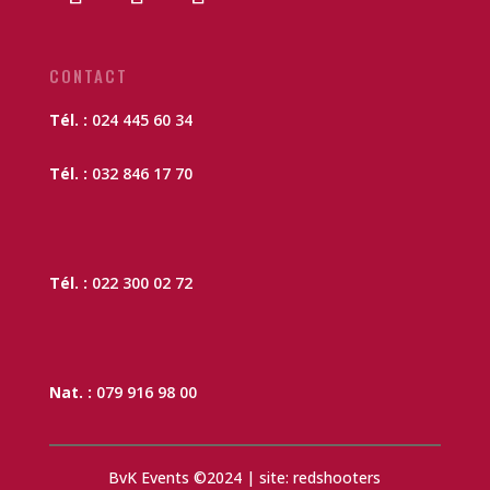
CONTACT
Tél. :
024 445 60 34
Tél. :
032 846 17 70
Tél. :
022 300 02 72
Nat. :
079 916 98 00
BvK Events ©2024 | site: redshooters