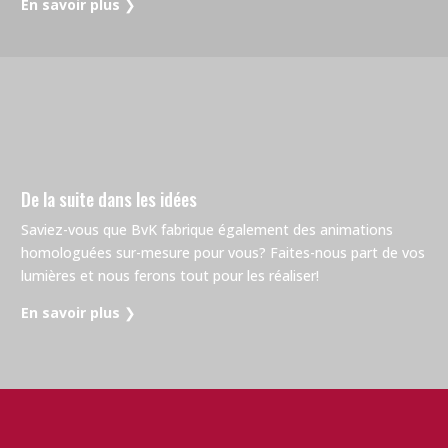
En savoir plus
❯
De la suite dans les idées
Saviez-vous que BvK fabrique également des animations
homologuées sur-mesure pour vous? Faites-nous part de vos
lumières et nous ferons tout pour les réaliser!
En savoir plus
❯