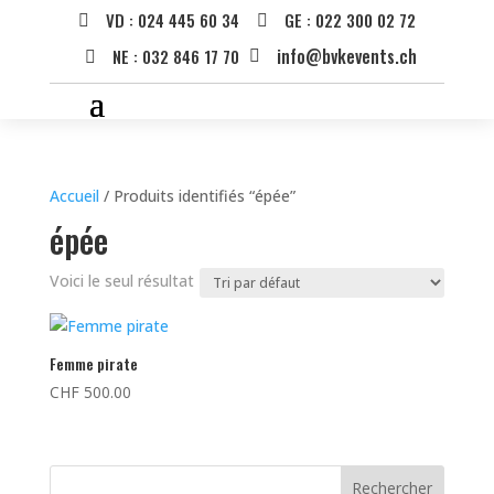
VD : 024 445 60 34
GE : 022 300 02 72


info@bvkevents.ch
NE : 032 846 17 70


Accueil
/ Produits identifiés “épée”
épée
Voici le seul résultat
Femme pirate
CHF
500.00
Rechercher