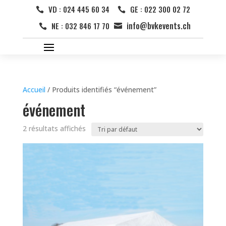
VD : 024 445 60 34
GE : 022 300 02 72


info@bvkevents.ch
NE : 032 846 17 70


Accueil
/ Produits identifiés “événement”
événement
2 résultats affichés