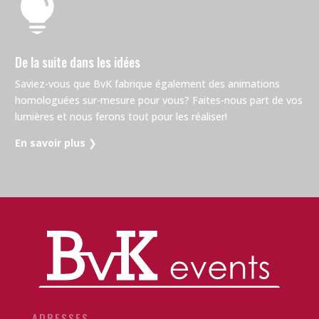

De la suite dans les idées
Saviez-vous que BvK fabrique également des animations
homologuées sur-mesure pour vous? Faites-nous part de vos
lumières et nous ferons tout pour les réaliser!
En savoir plus
❯
ADRESSES