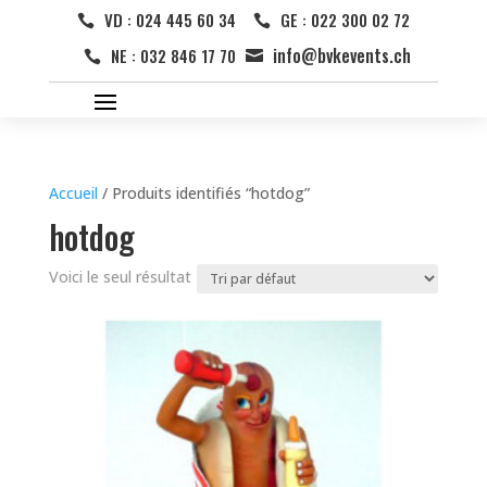
VD : 024 445 60 34
GE : 022 300 02 72


info@bvkevents.ch
NE : 032 846 17 70


Accueil
/ Produits identifiés “hotdog”
hotdog
Voici le seul résultat