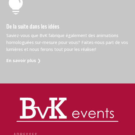

De la suite dans les idées
Saviez-vous que BvK fabrique également des animations
homologuées sur-mesure pour vous? Faites-nous part de vos
lumières et nous ferons tout pour les réaliser!
En savoir plus
❯
ADRESSES