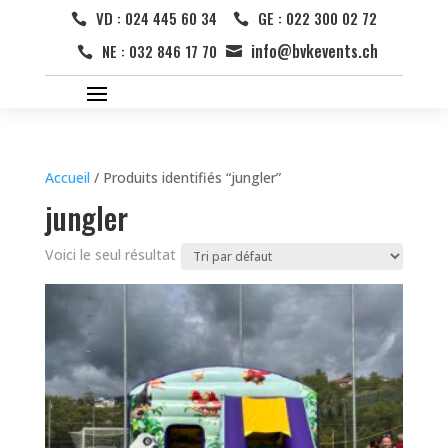
VD : 024 445 60 34
GE : 022 300 02 72


info@bvkevents.ch
NE : 032 846 17 70


Accueil
/ Produits identifiés “jungler”
jungler
Voici le seul résultat