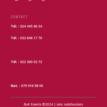
CONTACT
Tél. :
024 445 60 34
Tél. :
032 846 17 70
Tél. :
022 300 02 72
Nat. :
079 916 98 00
BvK Events ©2024 | site: redshooters