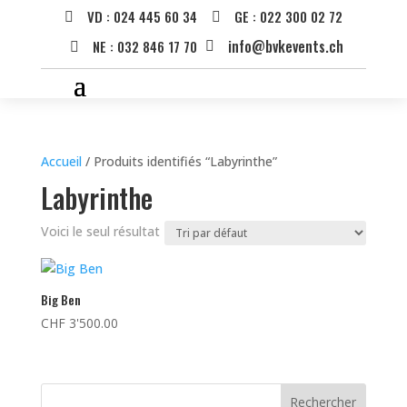
VD : 024 445 60 34
GE : 022 300 02 72


info@bvkevents.ch
NE : 032 846 17 70


Accueil
/ Produits identifiés “Labyrinthe”
Labyrinthe
Voici le seul résultat
Big Ben
CHF
3'500.00
Rechercher