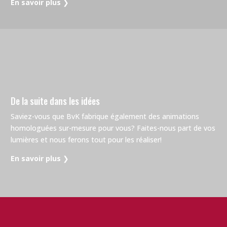
En savoir plus
❯
De la suite dans les idées
Saviez-vous que BvK fabrique également des animations
homologuées sur-mesure pour vous? Faites-nous part de vos
lumières et nous ferons tout pour les réaliser!
En savoir plus
❯