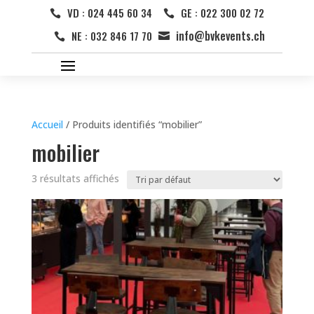
VD : 024 445 60 34
GE : 022 300 02 72


info@bvkevents.ch
NE : 032 846 17 70


Accueil
/ Produits identifiés “mobilier”
mobilier
3 résultats affichés