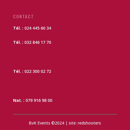
CONTACT
Tél. :
024 445 60 34
Tél. :
032 846 17 70
Tél. :
022 300 02 72
Nat. :
079 916 98 00
BvK Events ©2024 | site: redshooters