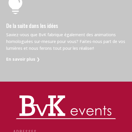

De la suite dans les idées
Saviez-vous que BvK fabrique également des animations
homologuées sur-mesure pour vous? Faites-nous part de vos
lumières et nous ferons tout pour les réaliser!
En savoir plus
❯
ADRESSES