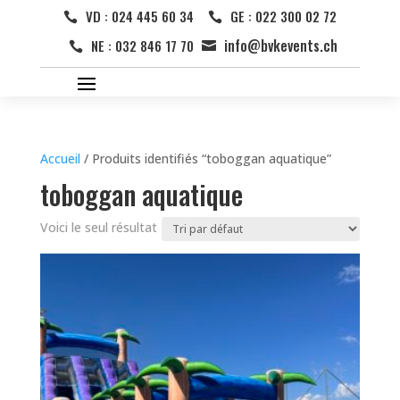
VD : 024 445 60 34
GE : 022 300 02 72


info@bvkevents.ch
NE : 032 846 17 70


Accueil
/ Produits identifiés “toboggan aquatique”
toboggan aquatique
Voici le seul résultat