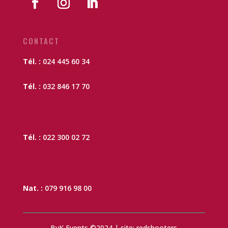
CONTACT
Tél. :
024 445 60 34
Tél. :
032 846 17 70
Tél. :
022 300 02 72
Nat. :
079 916 98 00
BvK Events ©2024 | site: redshooters