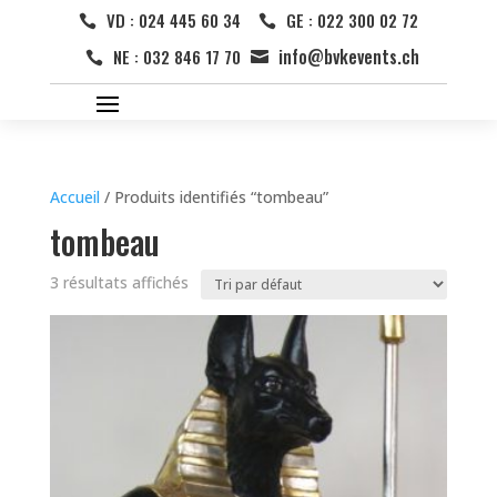
VD : 024 445 60 34
GE : 022 300 02 72


info@bvkevents.ch
NE : 032 846 17 70


Accueil
/ Produits identifiés “tombeau”
tombeau
3 résultats affichés